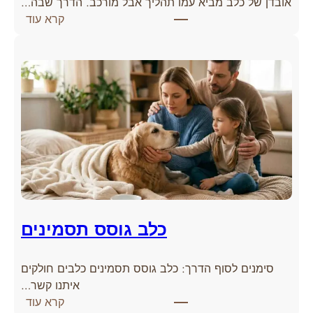
אובדן של כלב מביא עמו תהליך אבל מורכב. הדרך שבה…
:
קרא עוד
א
י
ך
ל
ה
ת
מ
ו
ד
ד
ע
ם
כלב גוסס תסמינים
מ
ו
סימנים לסוף הדרך: כלב גוסס תסמינים כלבים חולקים
ו
איתנו קשר…
ת
:
קרא עוד
ש