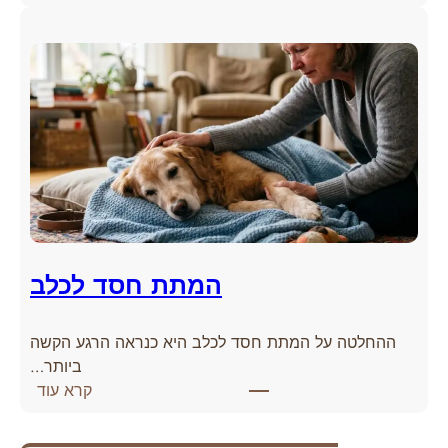
כ
ל
ל
כ
ב
ל
ג
ב
ו
א
ס
ה
ס
ו
ת
ב
ס
?
מ
י
נ
המתת חסד לכלב
י
ם
ההחלטה על המתת חסד לכלב היא כנראה הרגע הקשה
ביותר…
:
קרא עוד
ה
מ