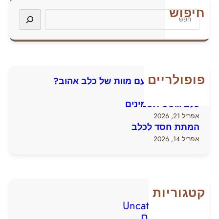
ת
חיפוש
S
ת
e
ח
a
ס
r
ד
c
ל
h
פופולריים
כ
איך להתמודד עם מוות של כלב אהוב?
ל
יולי 13, 2026
ב
כלב גוסס תסמינים
אפריל 21, 2026
המתת חסד לכלב
אפריל 14, 2026
קטגוריות
Uncategorized
גזעי כלבים