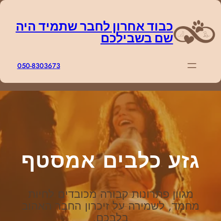
דלג
תוכן
כבוד אחרון לחבר שתמיד היה
שם בשבילכם
050-8303673
גזע כלבים אמסטף
מגוון פתרונות קבורה מכובדים לחיות
מחמד, לשמירה על זיכרון החבר האהוב
בלבכם.