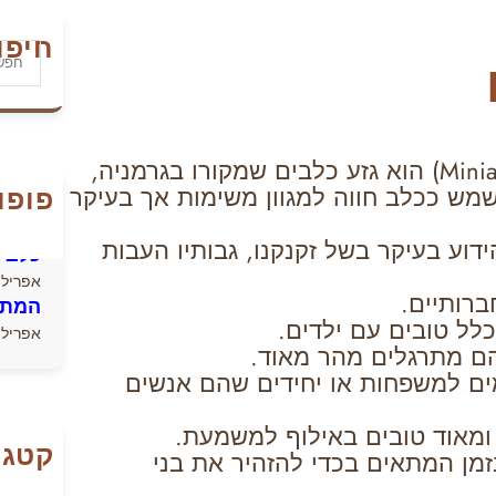
חיפו
S
e
a
r
c
גזע השנאוצר הננסי (באנגלית: Miniature Schnauzer) הוא גזע כלבים שמקורו בגרמניה,
h
מש ככלב חווה למגוון משימות אך בעיקר
פופו
איך 
יולי 13, 2026
דוע בעיקר בשל זקנקנו, גבותיו העבות
כלב 
אפריל 21, 026
ברותיים.
המתת
ל טובים עם ילדים.
אפריל 14, 026
הם מתרגלים מהר מאוד.
ים למשפחות או יחידים שהם אנשים
ומאוד טובים באילוף למשמעת.
קטגו
זמן המתאים בכדי להזהיר את בני
ed