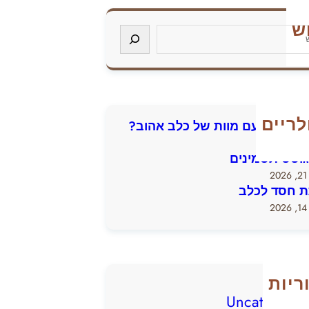
ש
לריים
להתמודד עם מוות של כלב אהוב?
גוסס תסמינים
2
 חסד לכלב
2
ריות
Uncategoriz