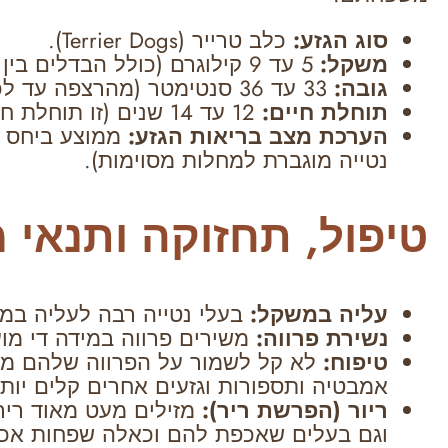
סוג הגזע:
כלב טרייר (Terrier Dogs).
משקל:
5 עד 9 קילוגרם (כולל הבדלים בין נקבות לזכרים).
גובה:
33 עד 36 סנטימטר (מהרצפה עד לכתפיים).
תוחלת חיים:
12 עד 14 שנים (זו תוחלת חיים ארוכה ביחס לגזעים אחרים).
הערכת מצב בריאות הגזע:
ממוצע ביחס לג
נטייה מוגברת למחלות מסוימות).
טיפול, תחזוקה ותנאי 
עליה במשקל:
בעלי נטייה רבה לעליה במ
נשירת פרווה:
משירים פרווה במידה די מו
טיפוח:
לא קל לשמור על הפרווה שלהם מטו
אמבטיה ותספורות וגזעים אחרים קלים יותר
ריור (הפרשת ריר):
מזילים מעט מאוד ריר 
וגם בעלים שאכפת להם וכאלה שפחות אכ