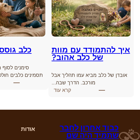
איך להתמודד עם מוות
כלב גוסס
של כלב אהוב?
סימנים לסוף ה
אובדן של כלב מביא עמו תהליך אבל
תסמינים כלבים חולק
מורכב. הדרך שבה…
:
קרא עוד
א
י
ך
ל
כבוד אחרון לחבר
ה
אודות
שתמיד היה שם
ת