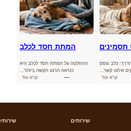
 תסמינים
המתת חסד לכלב
דרך: כלב גוסס
ההחלטה על המתת חסד לכלב היא
ים איתנו קשר…
כנראה הרגע הקשה ביותר…
:
:
קרא עוד
קרא עוד
כ
ה
ל
מ
ב
ת
ג
ת
ו
ח
ס
ס
שירותים
שירותי
ס
ד