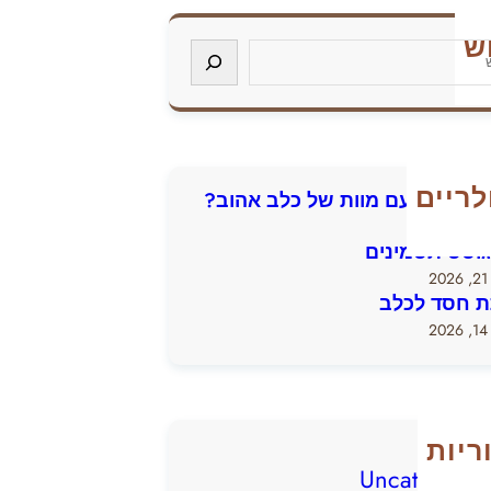
ש
לריים
להתמודד עם מוות של כלב אהוב?
גוסס תסמינים
2
 חסד לכלב
2
ריות
Uncategoriz