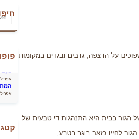
חיפו
S
e
a
r
c
h
שפוכים על הרצפה, גרבים ובגדים במקומות
פופו
איך 
יולי 13, 2026
כלב 
אפריל 21, 026
המתת
אפריל 14, 026
ל הגור בבית היא התנהגות די טבעית של
קטגו
גור לחייו כזאב בוגר בטבע.
ed