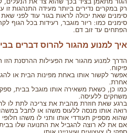
הגור מתאמן בציד בכך שהוא צד את הנעלים, קו
רק במקרים נדירים ביותר מעידה התנהגות זו על
סימנים שאת יכולה לראות בגור עוד לפני שאת 
סימנים כמו: ריור מוגבר, רעידות בכל הגוף לק
הפתחים עד זוב דם.
איך למנוע מהגור להרוס דברים בבי
הדרך למנוע מהגור את הפעילות ההרסנת הזו ה
פיקוח.
אפשר לקשור אותו באחת מפינות הבית או להגב
אחרת.
כמו כן, כשאת משאירה אותו מוגבל בבית, ספקי 
משחקים ללעיסה.
ברגע שאת חוזרת מהבית את צריכה לתת לו לה
רואה אותו מנסה ללעוס משהו או לחבל במשהו 
שהוא מספיק תעודדי אותו ותני לו משהו חלופי או
אם את לא רוצה להגביל את התנועה שלו בבית,
ספקי לו צעצועים שיעניינו אותו.