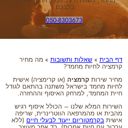
מחמד, לשמירה על זיכרון החבר האהוב
בלבכם.
050-8303673
דף הבית
»
שאלות ותשובות
»
מה מחיר
קרמציה לחיות מחמד?
מחיר שירות
קרמציה
(או קרימציה) אישית
לחיות מחמד בישראל משתנה בהתאם לגודל
חיית המחמד, למרחק האיסוף וההחזרה.
השירות המלא שלנו – הכולל איסוף רגיש
מהבית או מהמרפאה הווטרינרית, שריפה
אישית
בקרמטוריום ייעוד לבעלי חיים
(ללא
ערבוב עם חיות אחרות), כד אפר מעוצב